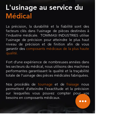
L'usinage au service du
Médical
La précision, la durabilité et la fiabilité sont des
facteurs clés dans l’usinage de pièces destinées à
l’industrie médicale. TOMMASI INDUSTRIES utilise
l’usinage de précision pour atteindre le plus haut
niveau de précision et de finition afin de vous
garantir
des
composants médicaux de la plus haute
qualité.
Fort d’une expérience de nombreuses années dans
les secteurs du médical, nous utilisons des machines
performantes garantissant la qualité et la traçabilité
totale de l’usinage des pièces médicales fabriquées.
Nos procédés de
tournage
et de
fraisage
nous
permettent d’atteindre l’exactitude et la précision
sur lesquelles vous pouvez compter pour vos
besoins en composants médicaux.