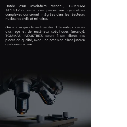
Dotée d’un savoir-faire reconnu, TOMMASI
INDUSTRIES usine des pièces aux géométries
complexes qui seront intégrées dans les réacteurs
nucléaires civils et militaires.
Grâce à sa grande maitrise des différents procédés
d'usinage et de matériaux spécifiques (zircaloy),
TOMMASI INDUSTRIES assure à ses clients des
pièces de qualité, avec une précision allant jusqu'à
quelques microns.