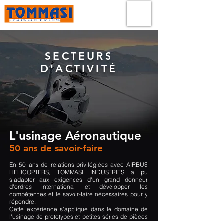
SECTEURS
D'ACTIVITÉ
L'usinage Aéronautique
50 ans de savoir-faire
En 50 ans de relations privilégiées avec AIRBUS
HELICOPTERS, TOMMASI INDUSTRIES a pu
s'adapter aux exigences d'un grand donneur
d'ordres international et développer les
compétences et le savoir-faire nécessaires pour y
répondre.
Cette expérience s'applique dans le domaine de
l'usinage de prototypes et petites séries de pièces