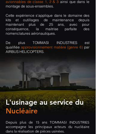
avionnables de classe 1, 2 & 3
ainsi que dans le
montage de sous-ensembles.
Cette expérience s'applique dans le domaine des
kits et outillages de maintenance depuis
maintenant plus de 25 ans, avec pour
conséquence, la maitrise parfaite des
nomenclatures aéronautiques.
De plus TOMMASI INDUSTRIES est
qualifiée
approvisionnement matière
(genre 6)
par
AIRBUS HELICOPTERS.
L'usinage au service du
Nucléaire
Depuis plus de 15
ans TOMMASI INDUSTRIES
accompagne les principaux acteurs du nucléaire
dans la réalisation de pièces usinées.